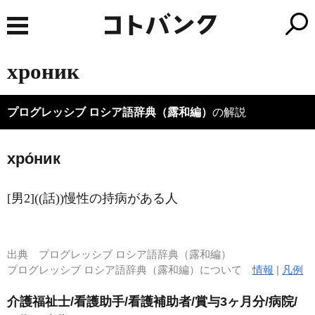
хроник
プログレッシブ ロシア語辞典（露和編）
の解説
хро́ник
[男2]((話))慢性の持病がある人
出典
プログレッシブ ロシア語辞典（露和編）
プログレッシブ ロシア語辞典（露和編）について
情報
|
凡例
介護福祉士/看護助手/看護補助者/賞与3ヶ月分/病院/