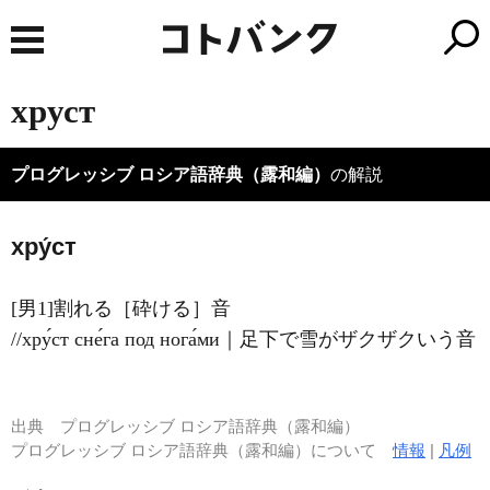
хруст
プログレッシブ ロシア語辞典（露和編）
の解説
хру́ст
[男1]割れる［砕ける］音
//хру́ст сне́га под нога́ми｜足下で雪がザクザクいう音
出典
プログレッシブ ロシア語辞典（露和編）
プログレッシブ ロシア語辞典（露和編）について
情報
|
凡例