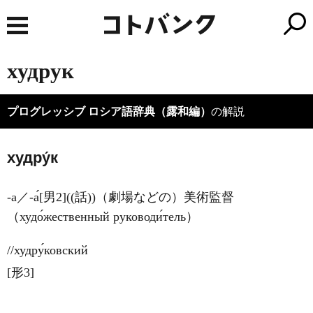
худрук
プログレッシブ ロシア語辞典（露和編）
の解説
худру́к
-а／-а́[男2]((話))（劇場などの）美術監督
（худо́жественный руководи́тель）
//худру́ковский
[形3]