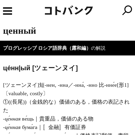
ценный
プログレッシブ ロシア語辞典（露和編）
の解説
це́нн|ый [ツェーンヌイ]
[ツェーンヌイ]短-нен, -нна／-нна́, -нно 比-нне́е[形1]
〔valuable, costly〕
①((長尾))（金銭的な）価値のある，価格の表記され
た
‐це́нная
ве́щь｜貴重品，価値のある物
‐це́нная
бума́га｜〚金融〛有価証券