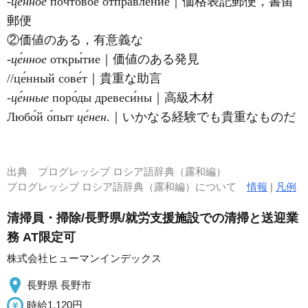
‐це́нное
почто́вое отправле́ние｜価格表記郵便，書留
郵便
②価値のある，有意義な
‐це́нное
откры́тие｜価値のある発見
//це́нный сове́т｜貴重な助言
‐це́нные
поро́ды древеси́ны｜高級木材
Любо́й о́пыт
це́нен
.｜いかなる経験でも貴重なものだ
出典
プログレッシブ ロシア語辞典（露和編）
プログレッシブ ロシア語辞典（露和編）について
情報
|
凡例
清掃員・掃除/長野県/就労支援施設での清掃と送迎業
務 AT限定可
株式会社ヒューマンインデックス
長野県 長野市
時給1,120円