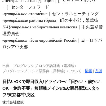
//центра́льный напада́ющий｜〚サッカー・ホッケ
ー〛センターフォワード
‐центра́льное
отопле́ние｜セントラルヒーティング
‐центра́льные
райо́ны го́рода｜町の中心部，繁華街
Ц‐Центра́льная
избира́тельная коми́ссия｜中央選挙管
理委員会
‐центра́льная
ча́сть европе́йской Росси́и｜ヨーロッパ
ロシア中央部
出典
プログレッシブ ロシア語辞典（露和編）
プログレッシブ ロシア語辞典（露和編）について
情報
|
凡例
日払いOKで即日収入/ドライバー/「日払い・前払い
OK・免許不要」短距離メインのEC商品配送スタッ
フ/東京都/中央区
株式会社福籠