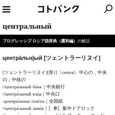
центральный
プログレッシブ ロシア語辞典（露和編）
の解説
центра́льн|ый [ツェントラーリヌイ]
[ツェントラーリヌイ][形1]〔central〕中心の，中央
の；中核の
//центра́льный ба́нк｜中央銀行
//центра́льный вхо́д｜中央口
‐центра́льные
газе́ты｜全国紙
//центра́льный замо́к｜〚車〛集中ドアロック