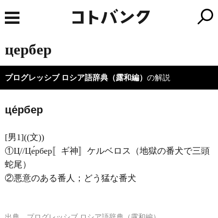
цербер
プログレッシブ ロシア語辞典（露和編）
の解説
це́рбер
[男1]((文))
①Ц//Це́рбер〚ギ神〛ケルベロス（地獄の番犬で三頭
蛇尾）
②悪意のある番人；どう猛な番犬
出典
プログレッシブ ロシア語辞典（露和編）