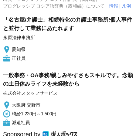
プログレッシブ ロシア語辞典（露和編）について
情報
|
凡例
「名古屋/弁護士」相続特化の弁護士事務所!個人事件
と並行して業務にあたれます
永原法律事務所
愛知県
正社員
一般事務・OA事務/親しみやすさもスキルです。念願
の土日休みライフを未経験から
株式会社スタッフサービス
大阪府 交野市
時給1,230円～1,500円
派遣社員
Sponsored by