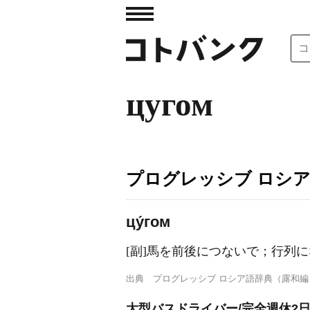
цугом
プログレッシブ ロシ
цу́гом
[副]馬を前後につないで；行列
出典
プログレッシブ ロシア語辞典（露和編
大型バスドライバー/完全週休2日