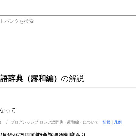
ア語辞典（露和編）
の解説
になって
）
プログレッシブ ロシア語辞典（露和編）について
情報
|
凡例
/月給45万円可能/免許取得制度あり