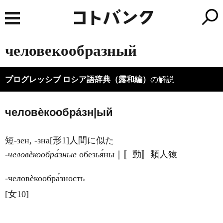
человекообразный
プログレッシブ ロシア語辞典（露和編）
の解説
человѐкообра́зн|ый
短-зен, -зна[形1]人間に似た
‐человѐкообра́зные
обезья́ны｜〚動〛類人猿
‐человѐкообра́зность
[女10]