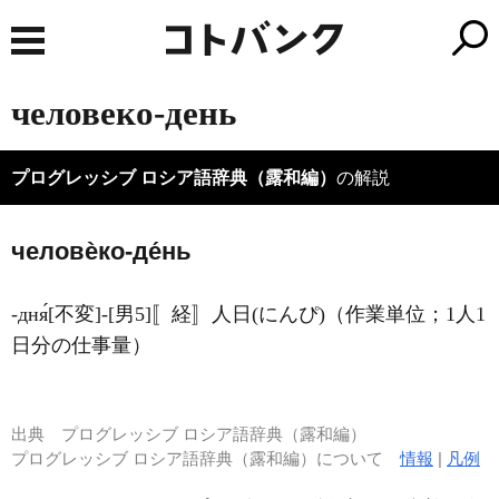
человеко-день
プログレッシブ ロシア語辞典（露和編）
の解説
человѐко-де́нь
-дня́[不変]-[男5]〚経〛人日(にんぴ)（作業単位；1人1
日分の仕事量）
出典
プログレッシブ ロシア語辞典（露和編）
プログレッシブ ロシア語辞典（露和編）について
情報
|
凡例