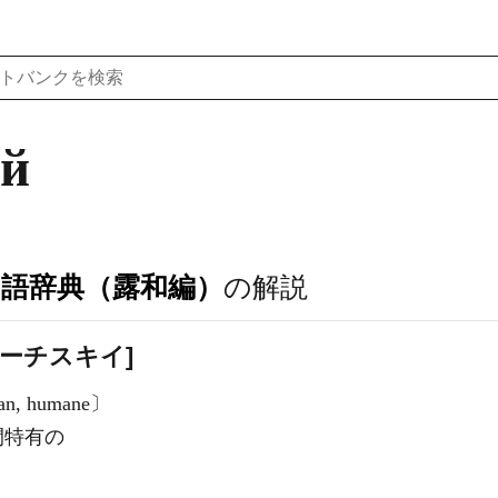
ий
ア語辞典（露和編）
の解説
ラヴェーチスキイ]
, humane〕
間特有の