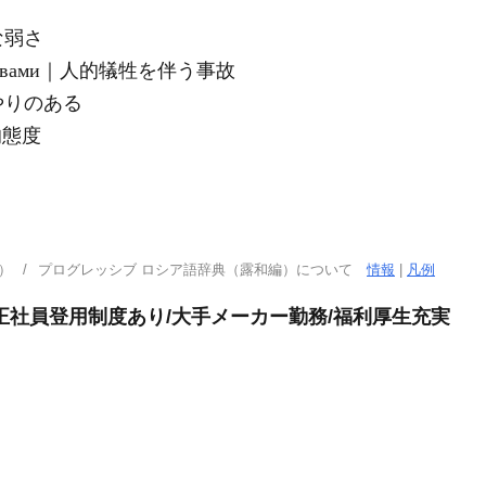
的な弱さ
ртвами｜人的犠牲を伴う事故
やりのある
道的態度
）
プログレッシブ ロシア語辞典（露和編）について
情報
|
凡例
正社員登用制度あり/大手メーカー勤務/福利厚生充実