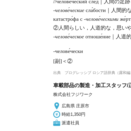
//челове́ческий сле́д｜人間の足跡
‐челове́ческие
сла́бости｜人間
катастро́фа с
‐челове́ческими
же́
②人間らしい，人道的な，思い
‐челове́ческое
отноше́ние｜人
‐челове́чески
[副]＜②
出典
プログレッシブ ロシア語辞典（露和編
車載部品の製造・加工スタッフ/
株式会社フジワーク
広島県 庄原市
時給1,350円
派遣社員