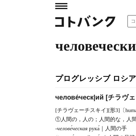
человеческ
プログレッシブ ロシ
челове́ческ|ий [チ
[チラヴェーチスキイ][形3]〔human
①人間の，人の；人間的な，人
‐челове́ческая
рука́｜人間の手