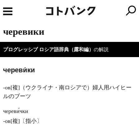
черевики
プログレッシブ ロシア語辞典（露和編）
の解説
череви́ки
-ов[複]（ウクライナ・南ロシアで）婦人用ハイヒー
ルのブーツ
череви́чки
-ов[複]〔指小〕