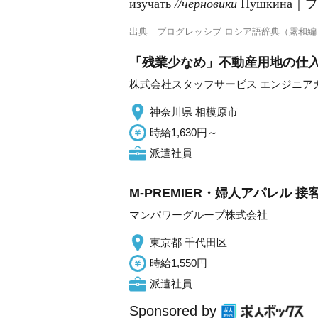
изуча́ть
//черновики́
Пу́шкин
出典
プログレッシブ ロシア語辞典（露和編
「残業少なめ」不動産用地の仕入
株式会社スタッフサービス エンジニア
神奈川県 相模原市
時給1,630円～
派遣社員
M-PREMIER・婦人アパレル 接
マンパワーグループ株式会社
東京都 千代田区
時給1,550円
派遣社員
Sponsored by