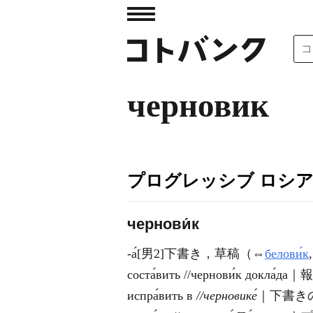
черновик
プログレッシブ ロシ
чернови́к
-а́[男2]下書き，草稿（⇔
белови́к
соста́вить //чернови́к до
испра́вить в
//черновике́
｜下書き