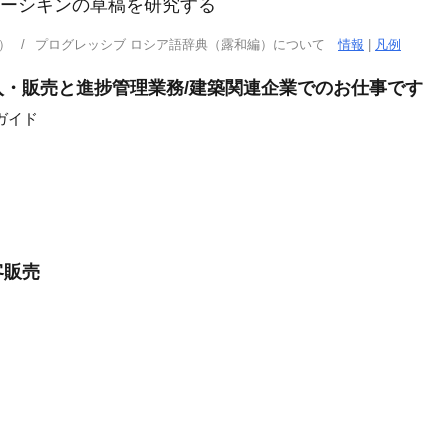
а｜プーシキンの草稿を研究する
）
プログレッシブ ロシア語辞典（露和編）について
情報
|
凡例
・販売と進捗管理業務/建築関連企業でのお仕事です
ガイド
客販売