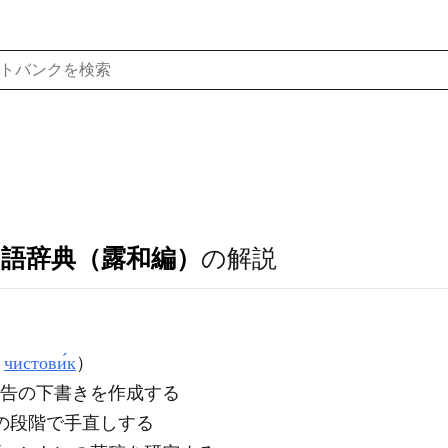
ア語辞典（露和編）
の解説
,
чистови́к
）
кла́да｜報告の下書きを作成する
の段階で手直しする