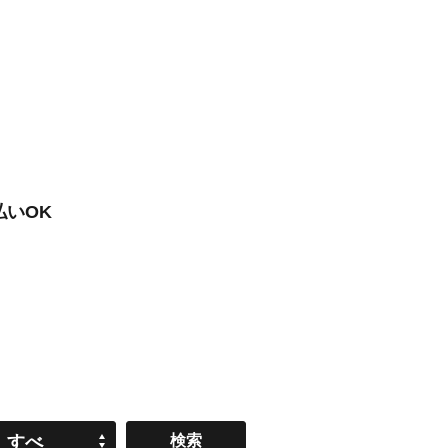
払いOK
すべ