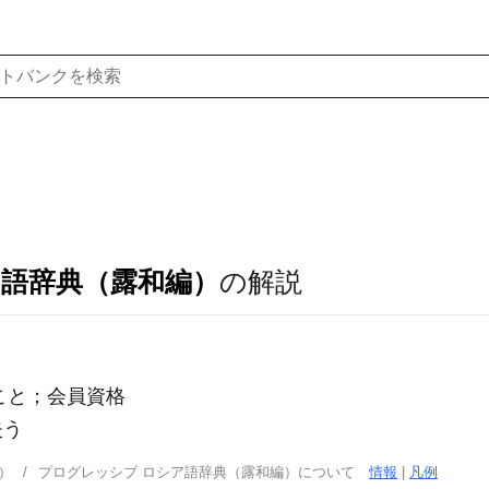
ア語辞典（露和編）
の解説
こと；会員資格
を失う
）
プログレッシブ ロシア語辞典（露和編）について
情報
|
凡例