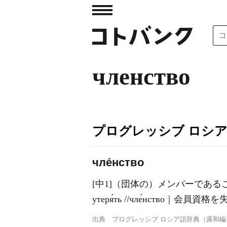
членство
プログレッシブ ロシ
чле́нство
[中1]（団体の）メンバーである
утеря́ть //чле́нство｜会員資格
出典
プログレッシブ ロシア語辞典（露和編