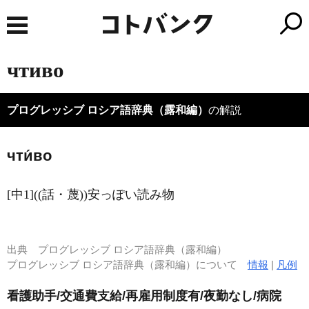
чтиво
プログレッシブ ロシア語辞典（露和編）
の解説
чти́во
[中1]((話・蔑))安っぽい読み物
出典
プログレッシブ ロシア語辞典（露和編）
プログレッシブ ロシア語辞典（露和編）について
情報
|
凡例
看護助手/交通費支給/再雇用制度有/夜勤なし/病院