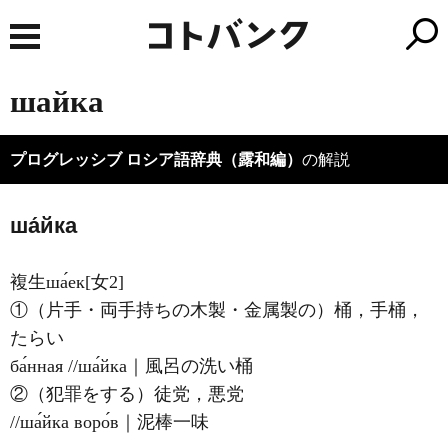
шайка
プログレッシブ ロシア語辞典（露和編）
の解説
ша́йка
複生ша́ек[女2]
①（片手・両手持ちの木製・金属製の）桶，手桶，
たらい
ба́нная //ша́йка｜風呂の洗い桶
②（犯罪をする）徒党，悪党
//ша́йка воро́в｜泥棒一味