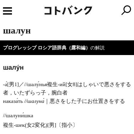
шалун
プログレッシブ ロシア語辞典（露和編）
の解説
шалу́н
-а́[男1]／//шалу́нья複生-ий[女8]はしゃいで悪さをする
者，いたずらっ子，腕白者
наказа́ть
//шалуна́
｜悪さをした子にお仕置きをする
//шалуни́шка
複生-шек(女2変化)[男]〔指小〕