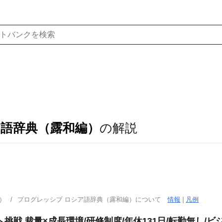
ア語辞典（露和編）
の解説
）
プログレッシブ ロシア語辞典（露和編）について
情報
|
凡例
挑戦 裁量×成長環境/研修制度/年休131日/転勤無し/