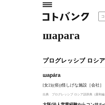
шарага
プログレッシブ ロシ
шара́га
[女2]((俗))怪しげな施設［会社］
出典
プログレッシブ ロシア語辞典（露和編
大阪/法人営業経験からコンサルへ