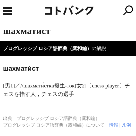
шахматист
プログレッシブ ロシア語辞典（露和編）
の解説
шахмати́ст
[男1]／//шахмати́стка複生-ток[女2]〔chess player〕チ
ェスを指す人，チェスの選手
出典
プログレッシブ ロシア語辞典（露和編）
プログレッシブ ロシア語辞典（露和編）について
情報
|
凡例