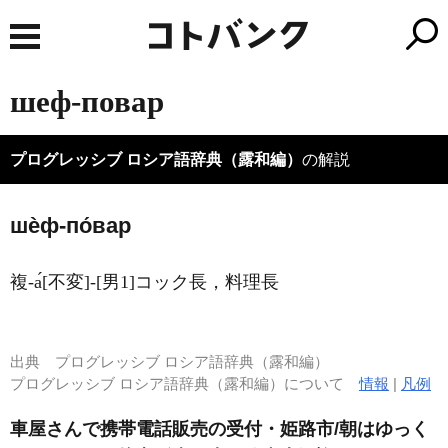
шеф-повар
プログレッシブ ロシア語辞典（露和編）
の解説
шѐф-по́вар
複-а́[不変]-[男1]コック長，料理長
出典
プログレッシブ ロシア語辞典（露和編）
プログレッシブ ロシア語辞典（露和編）について
情報
|
凡例
車屋さんで携帯電話販売の受付・姫路市/朝はゆっく