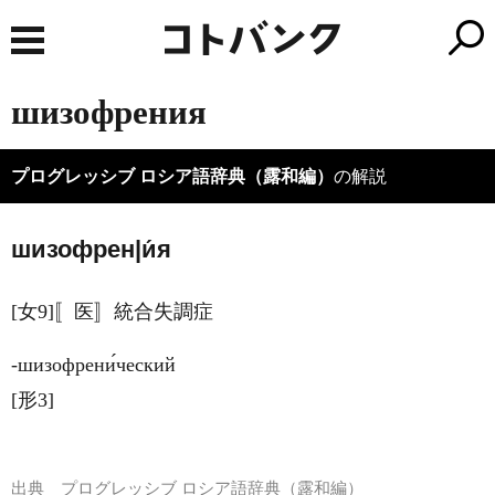
шизофрения
プログレッシブ ロシア語辞典（露和編）
の解説
шизофрен|и́я
[女9]〚医〛統合失調症
‐шизофрени́ческий
[形3]
出典
プログレッシブ ロシア語辞典（露和編）