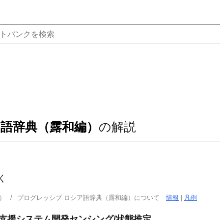
ア語辞典（露和編）
の解説
く
）
プログレッシブ ロシア語辞典（露和編）について
情報
|
凡例
乗員支援システム開発センシング/状態推定