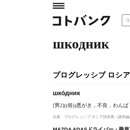
шкодник
プログレッシブ ロシ
шко́дник
[男2]((俗))悪がき，不良，わんぱ
出典
プログレッシブ ロシア語辞典（露和編
MAZDA ADASドライバー・