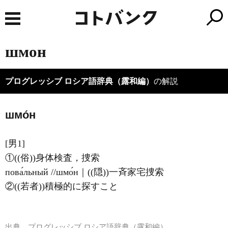
шмон
プログレッシブ ロシア語辞典（露和編）
の解説
шмо́н
[男1]
①((俗))身体検査，捜索
пова́льный //шмо́н｜((隠))一斉家宅捜索
②((若者))積極的に探すこと
出典
プログレッシブ ロシア語辞典（露和編）