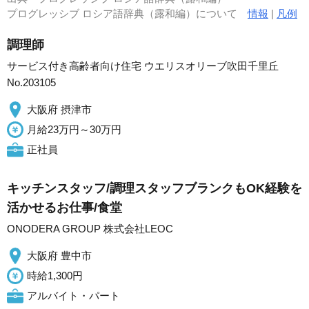
プログレッシブ ロシア語辞典（露和編）について
情報
|
凡例
調理師
サービス付き高齢者向け住宅 ウエリスオリーブ吹田千里丘
No.203105
大阪府 摂津市
月給23万円～30万円
正社員
キッチンスタッフ/調理スタッフブランクもOK経験を
活かせるお仕事/食堂
ONODERA GROUP 株式会社LEOC
大阪府 豊中市
時給1,300円
アルバイト・パート