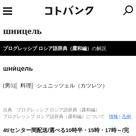
шницель
プログレッシブ ロシア語辞典（露和編）
の解説
шни́цель
[男5]〚料理〛シュニッツェル（カツレツ）
出典
プログレッシブ ロシア語辞典（露和編）
プログレッシブ ロシア語辞典（露和編）について
情報
|
凡例
4t/センター間配送/選べる10時半・15時・17時～/完