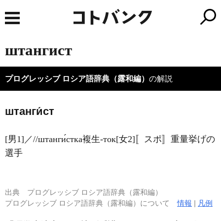
штангист
プログレッシブ ロシア語辞典（露和編）
の解説
штанги́ст
[男1]／//штанги́стка複生-ток[女2]〚スポ〛重量挙げの
選手
出典
プログレッシブ ロシア語辞典（露和編）
プログレッシブ ロシア語辞典（露和編）について
情報
|
凡例