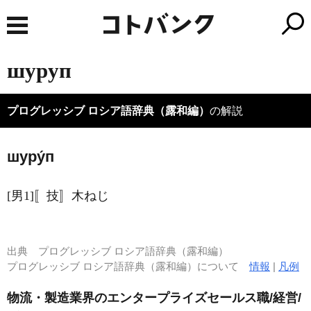
шуруп
プログレッシブ ロシア語辞典（露和編）
の解説
шуру́п
[男1]〚技〛木ねじ
出典
プログレッシブ ロシア語辞典（露和編）
プログレッシブ ロシア語辞典（露和編）について
情報
|
凡例
物流・製造業界のエンタープライズセールス職/経営/