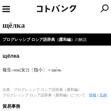
щёлка
プログレッシブ ロシア語辞典（露和編）
の解説
щёлка
複生-лок[女2]〔指小〕＜ще́ль
出典
プログレッシブ ロシア語辞典（露和編）
プログレッシブ ロシア語辞典（露和編）について
情報
|
凡例
貿易事務