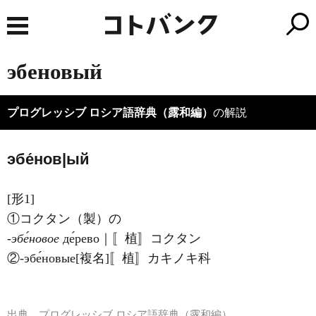
эбеновый
プログレッシブ ロシア語辞典（露和編）
の解説
эбе́нов|ый
[形1]
①コクタン（製）の
‐эбе́новое
де́рево｜〚植〛コクタン
②‐эбе́новые[複名]〚植〛カキノキ科
出典
プログレッシブ ロシア語辞典（露和編）