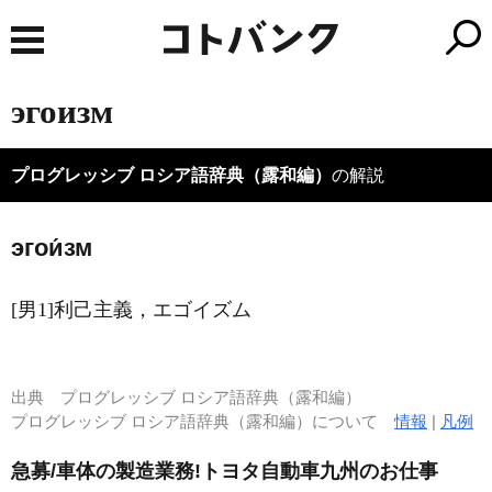
эгоизм
プログレッシブ ロシア語辞典（露和編）
の解説
эгои́зм
[男1]利己主義，エゴイズム
出典
プログレッシブ ロシア語辞典（露和編）
プログレッシブ ロシア語辞典（露和編）について
情報
|
凡例
急募/車体の製造業務!トヨタ自動車九州のお仕事