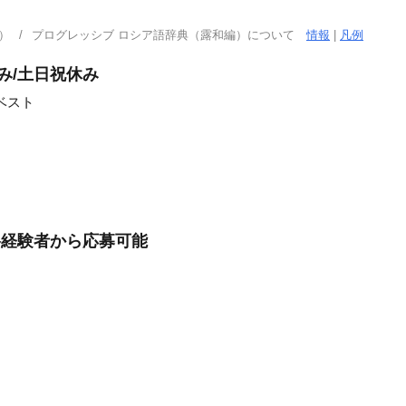
）
プログレッシブ ロシア語辞典（露和編）について
情報
|
凡例
み/土日祝休み
ベスト
格経験者から応募可能