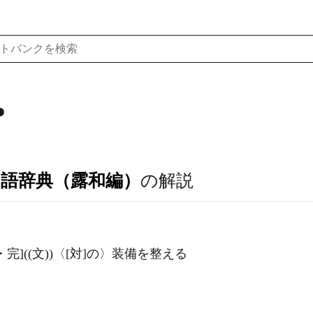
ь
ア語辞典（露和編）
の解説
ый[不完・完]((文))〈[対]の〉装備を整える