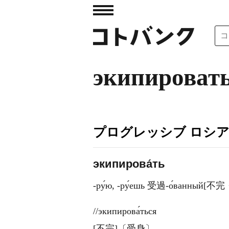
экипироват
プログレッシブ ロシ
экипирова́ть
-ру́ю, -ру́ешь 受過-о́ванн
//экипирова́ться
[不完]〔受身〕