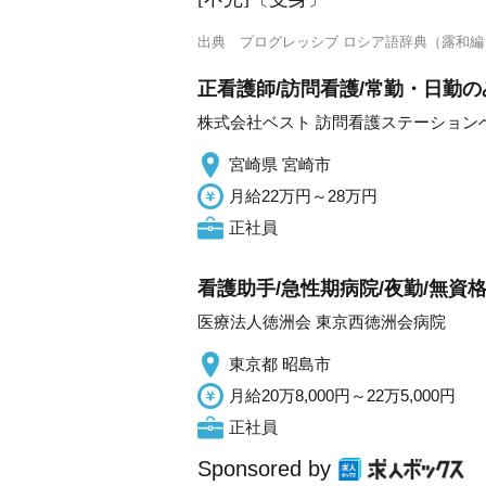
出典
プログレッシブ ロシア語辞典（露和編
正看護師/訪問看護/常勤・日勤の
株式会社ベスト 訪問看護ステーション
宮崎県 宮崎市
月給22万円～28万円
正社員
看護助手/急性期病院/夜勤/無資
医療法人徳洲会 東京西徳洲会病院
東京都 昭島市
月給20万8,000円～22万5,000円
正社員
Sponsored by