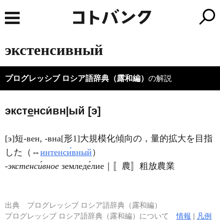
экстенсивный
プログレッシブ ロシア語辞典（露和編）
の解説
экст
е
нси́вн|ый [э]
[э]短-вен, -вна[形1]大規模化傾向の，量的拡大を目指
した（⇔
интенси́вный
）
‐экстенси́вное
земледе́лие｜〚農〛粗放農業
出典
プログレッシブ ロシア語辞典（露和編）
プログレッシブ ロシア語辞典（露和編）について
情報
|
凡例