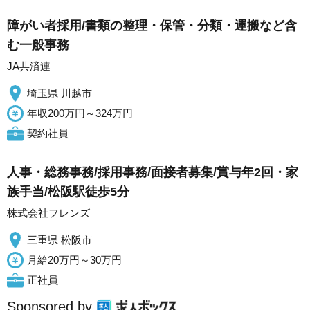
障がい者採用/書類の整理・保管・分類・運搬など含
む一般事務
JA共済連
埼玉県 川越市
年収200万円～324万円
契約社員
人事・総務事務/採用事務/面接者募集/賞与年2回・家
族手当/松阪駅徒歩5分
株式会社フレンズ
三重県 松阪市
月給20万円～30万円
正社員
Sponsored by