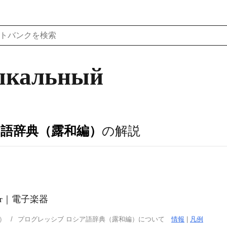
ыкальный
ア語辞典（露和編）
の解説
уме́нт｜電子楽器
）
プログレッシブ ロシア語辞典（露和編）について
情報
|
凡例