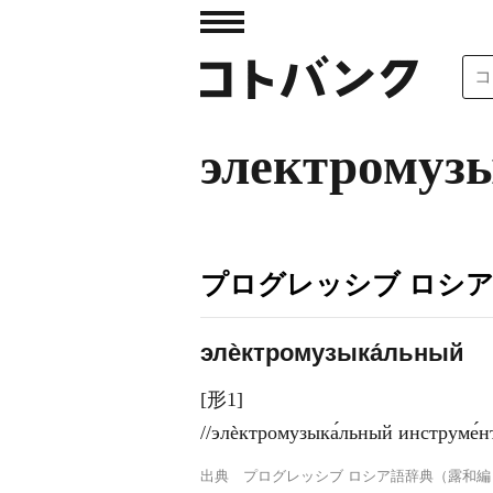
электромуз
プログレッシブ ロシ
элѐктромузыка́льный
[形1]
//элѐктромузыка́льный инстр
出典
プログレッシブ ロシア語辞典（露和編