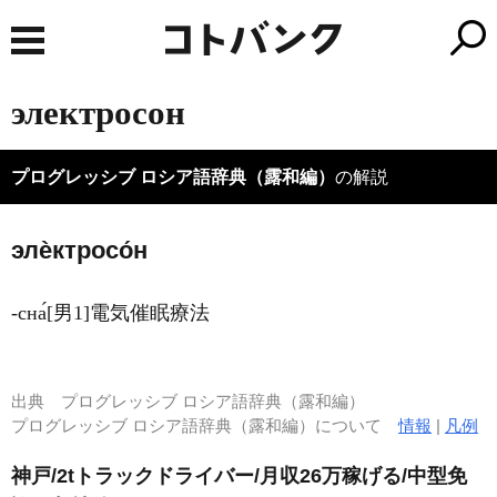
электросон
プログレッシブ ロシア語辞典（露和編）
の解説
элѐктросо́н
-сна́[男1]電気催眠療法
出典
プログレッシブ ロシア語辞典（露和編）
プログレッシブ ロシア語辞典（露和編）について
情報
|
凡例
神戸/2tトラックドライバー/月収26万稼げる/中型免