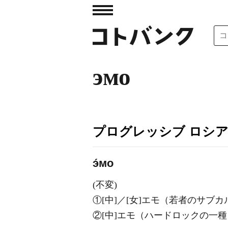
эмо
プログレッシブ ロシ
э́мо
(不変)
①[中]／[女]エモ（若者のサブ
②[中]エモ（ハードロックの一種