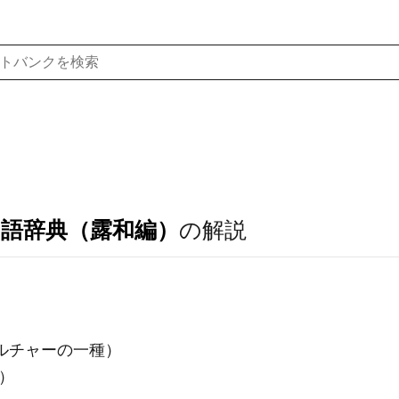
ア語辞典（露和編）
の解説
カルチャーの一種）
）