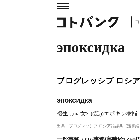
эпоксидка
プログレッシブ ロシ
эпокси́дка
複生-док[女2]((話))エポキシ樹脂
出典
プログレッシブ ロシア語辞典（露和編
一般事務・OA事務/高時給175