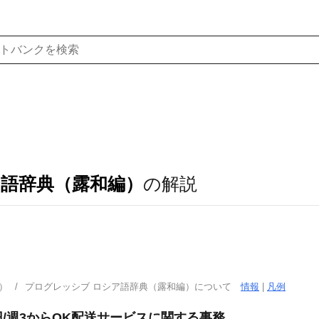
ア語辞典（露和編）
の解説
）
プログレッシブ ロシア語辞典（露和編）について
情報
|
凡例
0円/週3からOK配送サービスに関する事務