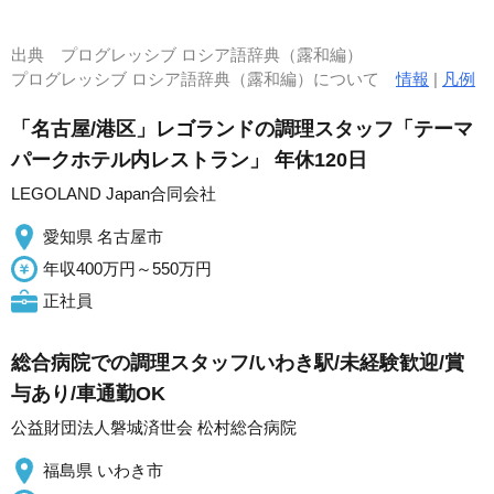
出典
プログレッシブ ロシア語辞典（露和編）
プログレッシブ ロシア語辞典（露和編）について
情報
|
凡例
「名古屋/港区」レゴランドの調理スタッフ「テーマ
パークホテル内レストラン」 年休120日
LEGOLAND Japan合同会社
愛知県 名古屋市
年収400万円～550万円
正社員
総合病院での調理スタッフ/いわき駅/未経験歓迎/賞
与あり/車通勤OK
公益財団法人磐城済世会 松村総合病院
福島県 いわき市