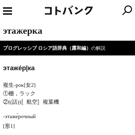
этажерка
プログレッシブ ロシア語辞典（露和編）
の解説
этаже́р|ка
複生-рок[女2]
①棚，ラック
②((話))〚航空〛複葉機
‐этаже́рочный
[形1]