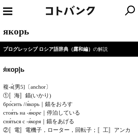
якорь
プログレッシブ ロシア語辞典（露和編）
の解説
я́кор|ь
複-я́[男5]〔anchor〕
①〚海〛錨(いかり)
бро́сить //я́корь｜錨をおろす
стоя́ть на
‐я́коре
｜停泊している
сня́ться с
‐я́коря
｜錨をあげる
②〚電〛電機子，ローター，回転子；〚工〛アンカ