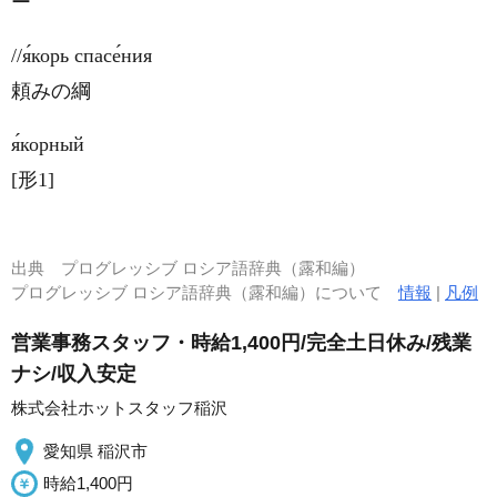
ー
//я́корь спасе́ния
頼みの綱
я́корный
[形1]
出典
プログレッシブ ロシア語辞典（露和編）
プログレッシブ ロシア語辞典（露和編）について
情報
|
凡例
営業事務スタッフ・時給1,400円/完全土日休み/残業
ナシ/収入安定
株式会社ホットスタッフ稲沢
愛知県 稲沢市
時給1,400円