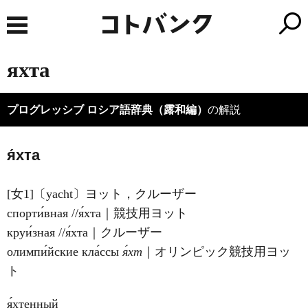
яхта
プログレッシブ ロシア語辞典（露和編）
の解説
я́хта
[女1]〔yacht〕ヨット，クルーザー
спорти́вная //я́хта｜競技用ヨット
круи́зная //я́хта｜クルーザー
олимпи́йские кла́ссы
я́хт
｜オリンピック競技用ヨッ
ト
я́хтенный