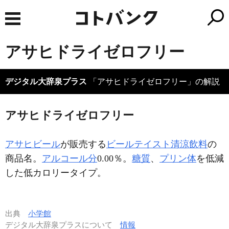
アサヒドライゼロフリー
デジタル大辞泉プラス
「アサヒドライゼロフリー」の解説
アサヒドライゼロフリー
アサヒビール
が販売する
ビールテイスト清涼飲料
の
商品名。
アルコール分
0.00％。
糖質
、
プリン体
を低減
した低カロリータイプ。
出典
小学館
デジタル大辞泉プラスについて
情報