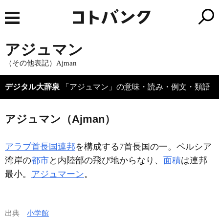
アジュマン
（その他表記）Ajman
デジタル大辞泉
「アジュマン」の意味・読み・例文・類語
アジュマン（Ajman）
アラブ首長国連邦
を構成する7首長国の一。ペルシア
湾岸の
都市
と内陸部の飛び地からなり、
面積
は連邦
最小。
アジュマーン
。
出典
小学館