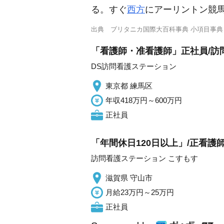
る。すぐ
西方
にアーリントン競馬場が
出典
ブリタニカ国際大百科事典 小項目事典
「看護師・准看護師」正社員/訪
DS訪問看護ステーション
東京都 練馬区
年収418万円～600万円
正社員
「年間休日120日以上」/正看護
訪問看護ステーション こすもす
滋賀県 守山市
月給23万円～25万円
正社員