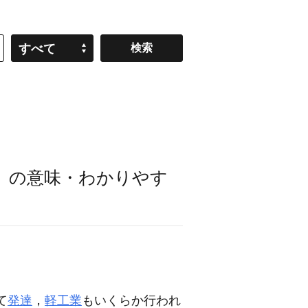
すべて
」の意味・わかりやす
て
発達
，
軽工業
もいくらか行われ