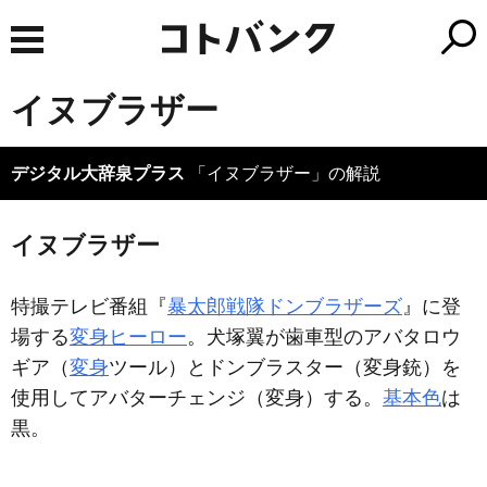
イヌブラザー
デジタル大辞泉プラス
「イヌブラザー」の解説
イヌブラザー
特撮テレビ番組『
暴太郎戦隊ドンブラザーズ
』に登
場する
変身ヒーロー
。犬塚翼が歯車型のアバタロウ
ギア（
変身
ツール）とドンブラスター（変身銃）を
使用してアバターチェンジ（変身）する。
基本色
は
黒。