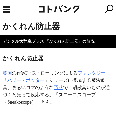
かくれん防止器
デジタル大辞泉プラス
「かくれん防止器」の解説
かくれん防止器
英国
の作家J・K・ローリングによる
ファンタジー
「
ハリー・ポッター
」シリーズに登場する魔法道
具。まるいコマのような
形状
で、胡散臭いものが近
づくと光って反応する。「スニーコスコープ
（Sneakoscope）」とも。