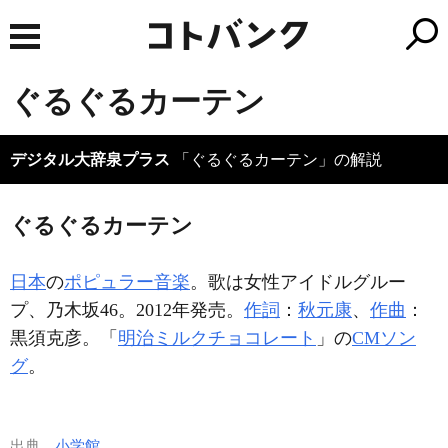
ぐるぐるカーテン
デジタル大辞泉プラス
「ぐるぐるカーテン」の解説
ぐるぐるカーテン
日本
の
ポピュラー音楽
。歌は女性アイドルグルー
プ、乃木坂46。2012年発売。
作詞
：
秋元康
、
作曲
：
黒須克彦。「
明治ミルクチョコレート
」の
CMソン
グ
。
出典
小学館