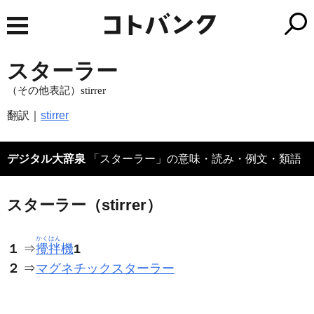
スターラー
（その他表記）stirrer
翻訳｜
stirrer
デジタル大辞泉
「スターラー」の意味・読み・例文・類語
スターラー（stirrer）
かくはん
１
⇒
攪拌
機
1
２
⇒
マグネチックスターラー