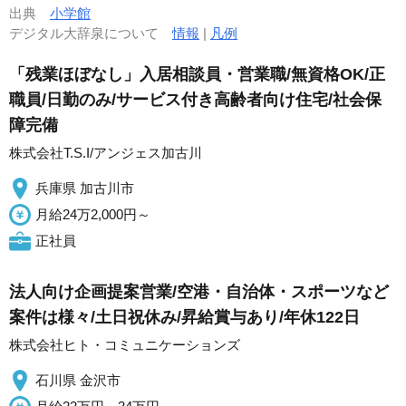
出典
小学館
デジタル大辞泉について
情報
|
凡例
「残業ほぼなし」入居相談員・営業職/無資格OK/正
職員/日勤のみ/サービス付き高齢者向け住宅/社会保
障完備
株式会社T.S.I/アンジェス加古川
兵庫県 加古川市
月給24万2,000円～
正社員
法人向け企画提案営業/空港・自治体・スポーツなど
案件は様々/土日祝休み/昇給賞与あり/年休122日
株式会社ヒト・コミュニケーションズ
石川県 金沢市