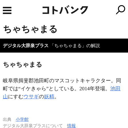
ちゃちゃまる
デジタル大辞泉プラス
「ちゃちゃまる」の解説
ちゃちゃまる
岐阜県揖斐郡池田町のマスコットキャラクター。同
町では“イケきゃら”としている。2014年登場。
池田
山
にすむ
ウサギ
の
妖精
。
出典
小学館
デジタル大辞泉プラスについて
情報