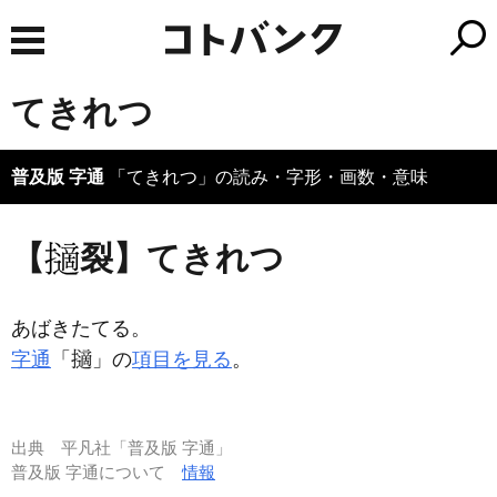
てきれつ
普及版 字通
「てきれつ」の読み・字形・画数・意味
【
裂】てきれつ
あばきたてる。
字通
「
」の
項目を見る
。
出典
平凡社「普及版 字通」
普及版 字通について
情報