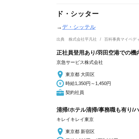
ド・シッター
→
デ・シッテル
出典
株式会社平凡社
百科事典マイペデ
正社員登用あり/羽田空港での機
京急サービス株式会社
東京都 大田区
時給1,350円～1,450円
契約社員
清掃/ホテル清掃/事務職も有り/
キレイキレイ東京
東京都 新宿区