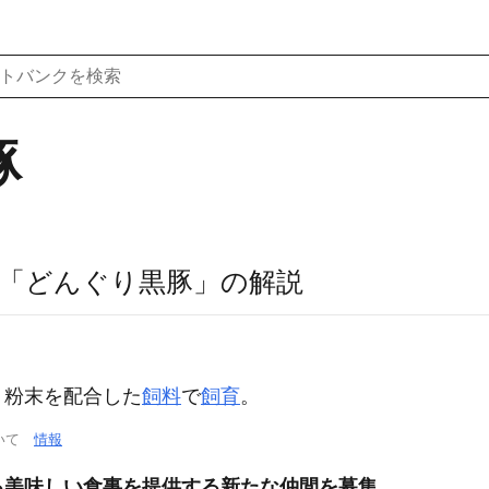
豚
「どんぐり黒豚」の解説
リ粉末を配合した
飼料
で
飼育
。
ついて
情報
る美味しい食事を提供する新たな仲間を募集