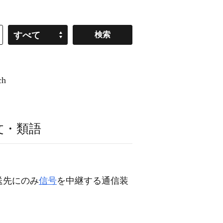
すべて
ch
文・類語
送先にのみ
信号
を中継する通信装