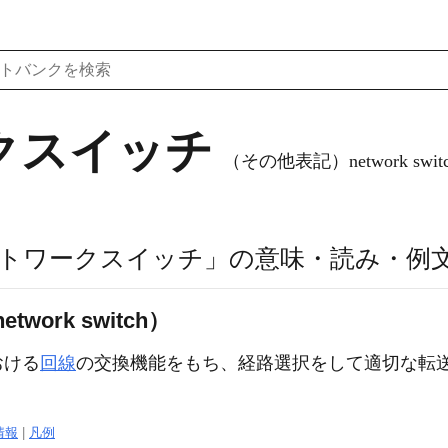
クスイッチ
（その他表記）network swit
トワークスイッチ」の意味・読み・例
ork switch）
おける
回線
の交換機能をもち、経路選択をして適切な転
情報
|
凡例