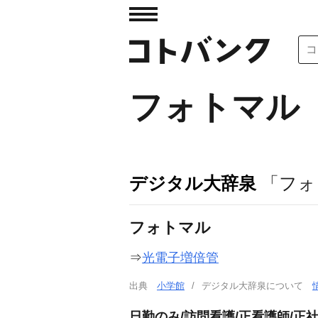
フォトマル
デジタル大辞泉
「フォ
フォトマル
⇒
光電子増倍管
出典
小学館
デジタル大辞泉について
日勤のみ/訪問看護/正看護師/正